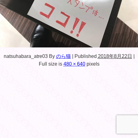
natsuhabara_atre03
By
のら猫
|
Published
2018年8月22日
|
Full size is
480 × 640
pixels