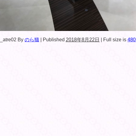
_atre02
By
のら猫
|
Published
2018年8月22日
|
Full size is
480