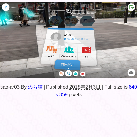
sao-ar03
By
のら猫
|
Published
2018年2月3日
|
Full size is
640
× 359
pixels