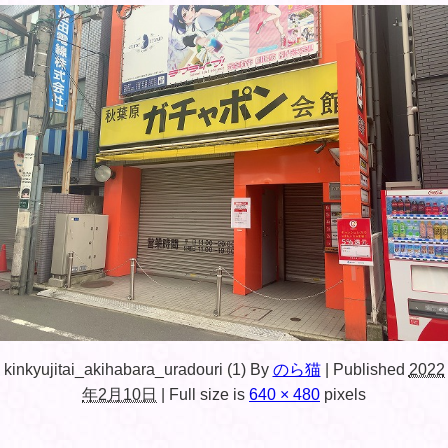
kinkyujitai_akihabara_uradouri (1)
By
のら猫
|
Published
2022
年2月10日
|
Full size is
640 × 480
pixels