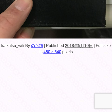
kaikatsu_wifi
By
のら猫
|
Published
2018年5月10日
|
Full size
is
480 × 640
pixels