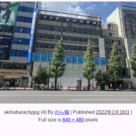
akihabaracityjpg (4)
By
のら猫
|
Published
2022年2月18日
|
Full size is
640 × 480
pixels